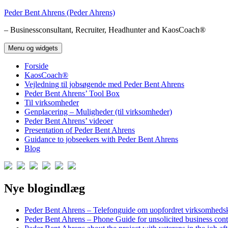
Hop
Peder Bent Ahrens (Peder Ahrens)
til
– Businessconsultant, Recruiter, Headhunter and KaosCoach®
indhold
Menu og widgets
Forside
KaosCoach®
Vejledning til jobsøgende med Peder Bent Ahrens
Peder Bent Ahrens’ Tool Box
Til virksomheder
Genplacering – Muligheder (til virksomheder)
Peder Bent Ahrens’ videoer
Presentation of Peder Bent Ahrens
Guidance to jobseekers with Peder Bent Ahrens
Blog
Nye blogindlæg
Peder Bent Ahrens – Telefonguide om uopfordret virksomheds
Peder Bent Ahrens – Phone Guide for unsolicited business cont