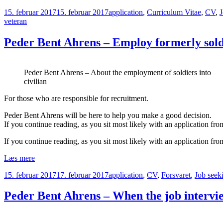
Bent
Udgivet
Kategorier
15. februar 2017
15. februar 2017
application
,
Curriculum Vitae
,
CV
,
J
Ahrens
i
veteran
about
the
project
Peder Bent Ahrens – Employ formerly soldi
with
veterans
in
Peder Bent Ahrens – About the employment of soldiers into
the
civilian
job
after
For those who are responsible for recruitment.
the
repatriation
Peder Bent Ahrens will be here to help you make a good decision.
If you continue reading, as you sit most likely with an application from
If you continue reading, as you sit most likely with an application from
Peder
Læs mere
Bent
Udgivet
Kategorier
15. februar 2017
17. februar 2017
application
,
CV
,
Forsvaret
,
Job seek
Ahrens
i
–
Employ
Peder Bent Ahrens – When the job intervie
formerly
soldiers
of