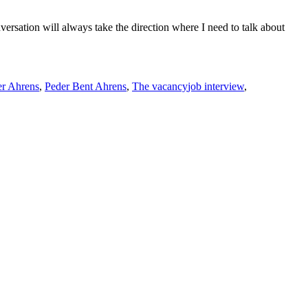
versation will always take the direction where I need to talk about
Tags
er Ahrens
,
Peder Bent Ahrens
,
The vacancy
job interview
,