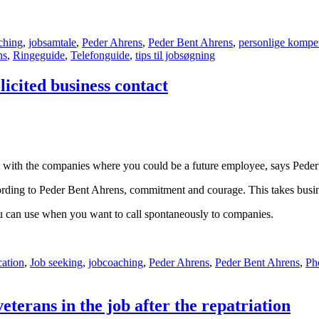
ching
,
jobsamtale
,
Peder Ahrens
,
Peder Bent Ahrens
,
personlige kompe
ns
,
Ringeguide
,
Telefonguide
,
tips til jobsøgning
icited business contact
act with the companies where you could be a future employee, says Pede
ording to Peder Bent Ahrens, commitment and courage. This takes busi
ou can use when you want to call spontaneously to companies.
cation
,
Job seeking
,
jobcoaching
,
Peder Ahrens
,
Peder Bent Ahrens
,
Ph
terans in the job after the repatriation