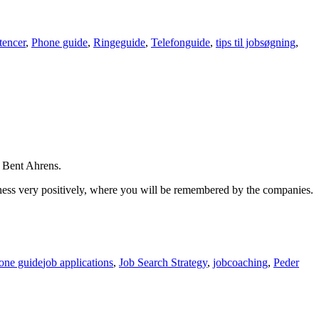
tencer
,
Phone guide
,
Ringeguide
,
Telefonguide
,
tips til jobsøgning
,
r Bent Ahrens.
ness very positively, where you will be remembered by the companies.
Tags
one guide
job applications
,
Job Search Strategy
,
jobcoaching
,
Peder