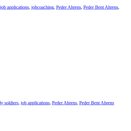
Tags
job applications
,
jobcoaching
,
Peder Ahrens
,
Peder Bent Ahrens
,
y soldiers
,
job applications
,
Peder Ahrens
,
Peder Bent Ahrens