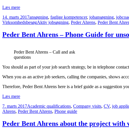
Peder
Læs mere
Bent
Udgivet
Kategorier
14. marts 2017
ansøgning
,
faglige kompetencer
,
jobansøgning
,
jobcoa
Ahrens
i
Tags
Virksomhedsbesøg
Aktiv jobsøgning
,
Peder Ahrens
,
Peder Bent Ahre
–
Telefonguide
om
Peder Bent Ahrens – Phone Guide for unsol
uopfordret
virksomhedskontakt
Peder Bent Ahrens – Call and ask
questions
You should as part of your job search strategy, be in telephone cont
When you as an active job seekers, calling the companies, shows acc
Therefore, Peder Bent Ahrens here is a brief guide as a suggestion y
Peder
Læs mere
Bent
Udgivet
Kategorier
7. marts 2017
Academic qualifications
,
Company visits
,
CV
,
job appli
Ahrens
i
Ahrens
,
Peder Bent Ahrens
,
Phone guide
–
Phone
Guide
Peder Bent Ahrens about the project with ve
for