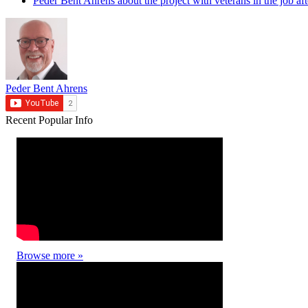
Peder Bent Ahrens about the project with veterans in the job afte
Peder Bent Ahrens
Recent
Popular
Info
Browse more »