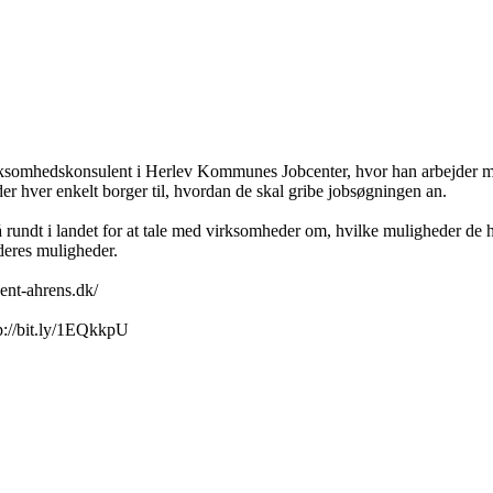
somhedskonsulent i Herlev Kommunes Jobcenter, hvor han arbejder med a
r hver enkelt borger til, hvordan de skal gribe jobsøgningen an.
rundt i landet for at tale med virksomheder om, hvilke muligheder de ha
deres muligheder.
ent-ahrens.dk/
p://bit.ly/1EQkkpU