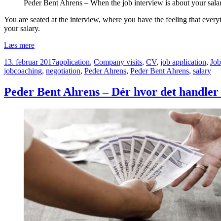
Peder Bent Ahrens – When the job interview is about your sala
the
Armed
You are seated at the interview, where you have the feeling that every
Forces
your salary.
in
your
Peder
Læs mere
business
Bent
Udgivet
Kategorier
13. februar 2017
application
,
Company visits
,
CV
,
job application
,
Job
Ahrens
i
jobcoaching
,
negotiation
,
Peder Ahrens
,
Peder Bent Ahrens
,
salary
–
When
the
Peder Bent Ahrens – Dér hvor det handler
job
interview
is
about
your
salary