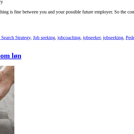
ry
thing is fine between you and your possible future employer. So the con
 Search Strategy
,
Job seeking
,
jobcoaching
,
jobseeker
,
jobseeking
,
Ped
 om løn