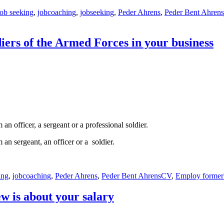
ob seeking
,
jobcoaching
,
jobseeking
,
Peder Ahrens
,
Peder Bent Ahrens
ers of the Armed Forces in your business
 an officer, a sergeant or a professional soldier.
 an sergeant, an officer or a soldier.
Tags
ing
,
jobcoaching
,
Peder Ahrens
,
Peder Bent Ahrens
CV
,
Employ formerl
w is about your salary