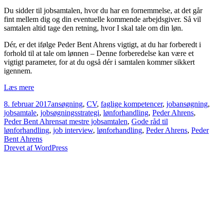
Du sidder til jobsamtalen, hvor du har en fornemmelse, at det går
fint mellem dig og din eventuelle kommende arbejdsgiver. Så vil
samtalen altid tage den retning, hvor I skal tale om din løn.
Dér, er det ifølge Peder Bent Ahrens vigtigt, at du har forberedt i
forhold til at tale om lønnen – Denne forberedelse kan være et
vigtigt parameter, for at du også dér i samtalen kommer sikkert
igennem.
Peder
Læs mere
Bent
Udgivet
Kategorier
8. februar 2017
ansøgning
,
CV
,
faglige kompetencer
,
jobansøgning
,
Ahrens
i
jobsamtale
,
jobsøgningsstrategi
,
lønforhandling
,
Peder Ahrens
,
–
Tags
Peder Bent Ahrens
at mestre jobsamtalen
,
Gode råd til
Dér
lønforhandling
,
job interview
,
lønforhandling
,
Peder Ahrens
,
Peder
hvor
Bent Ahrens
det
Drevet af WordPress
handler
om
løn