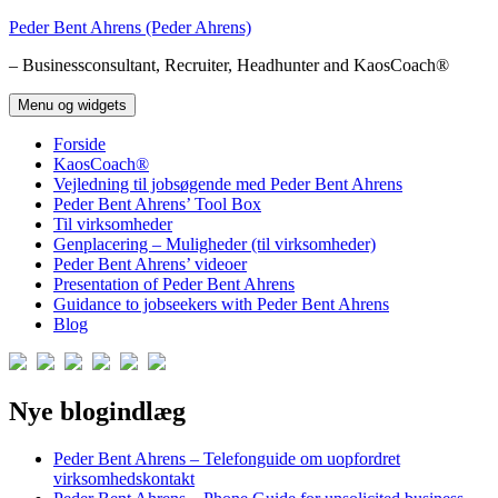
Hop
Peder Bent Ahrens (Peder Ahrens)
til
– Businessconsultant, Recruiter, Headhunter and KaosCoach®
indhold
Menu og widgets
Forside
KaosCoach®
Vejledning til jobsøgende med Peder Bent Ahrens
Peder Bent Ahrens’ Tool Box
Til virksomheder
Genplacering – Muligheder (til virksomheder)
Peder Bent Ahrens’ videoer
Presentation of Peder Bent Ahrens
Guidance to jobseekers with Peder Bent Ahrens
Blog
Nye blogindlæg
Peder Bent Ahrens – Telefonguide om uopfordret
virksomhedskontakt