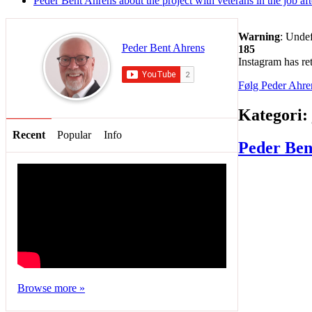
Peder Bent Ahrens about the project with veterans in the job afte
Warning
: Undef
Peder Bent Ahrens
185
Instagram has ret
Følg Peder Ahre
Kategori:
Recent
Popular
Info
Peder Bent
Browse more »