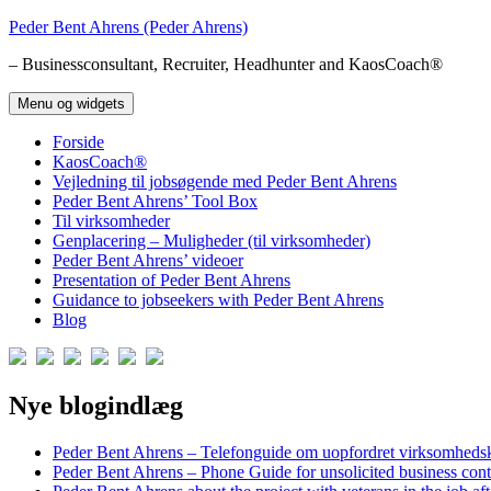
Hop
Peder Bent Ahrens (Peder Ahrens)
til
– Businessconsultant, Recruiter, Headhunter and KaosCoach®
indhold
Menu og widgets
Forside
KaosCoach®
Vejledning til jobsøgende med Peder Bent Ahrens
Peder Bent Ahrens’ Tool Box
Til virksomheder
Genplacering – Muligheder (til virksomheder)
Peder Bent Ahrens’ videoer
Presentation of Peder Bent Ahrens
Guidance to jobseekers with Peder Bent Ahrens
Blog
Nye blogindlæg
Peder Bent Ahrens – Telefonguide om uopfordret virksomheds
Peder Bent Ahrens – Phone Guide for unsolicited business cont