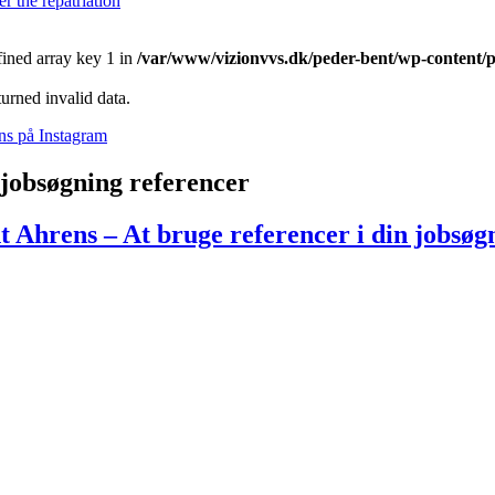
r the repatriation
ined array key 1 in
/var/www/vizionvvs.dk/peder-bent/wp-content/
urned invalid data.
ns på Instagram
jobsøgning referencer
 Ahrens – At bruge referencer i din jobsøg